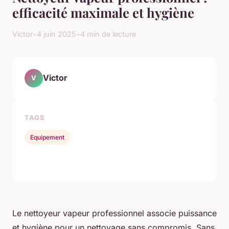
efficacité maximale et hygiène
Victor
•
4 juin 2025
•
4 min de lecture
Victor
V
TAGS
Equipement
Le nettoyeur vapeur professionnel associe puissance
et hygiène pour un nettoyage sans compromis. Sans