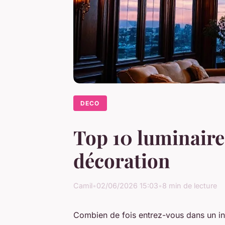
DECO
Top 10 luminaire
décoration
Camil
•
02/06/2026 15:03
•
8 min de lecture
Combien de fois entrez-vous dans un i