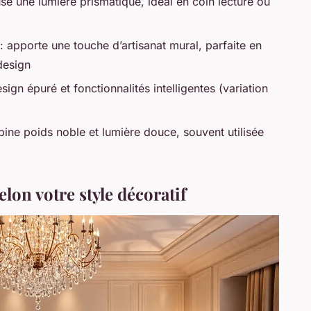
use une lumière prismatique, idéal en coin lecture ou
: apporte une touche d’artisanat mural, parfaite en
 design
esign épuré et fonctionnalités intelligentes (variation
ine poids noble et lumière douce, souvent utilisée
elon votre style décoratif