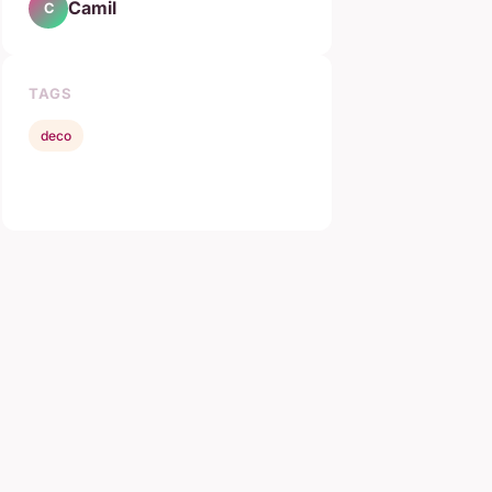
Camil
C
TAGS
deco