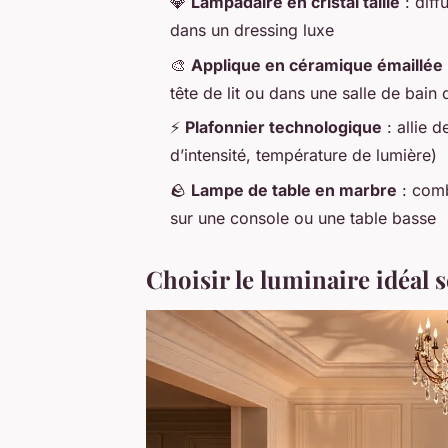
💎
Lampadaire en cristal taillé
: diff
dans un dressing luxe
🎨
Applique en céramique émaillée
tête de lit ou dans une salle de bain
⚡
Plafonnier technologique
: allie d
d’intensité, température de lumière)
🪨
Lampe de table en marbre
: comb
sur une console ou une table basse
Choisir le luminaire idéal s