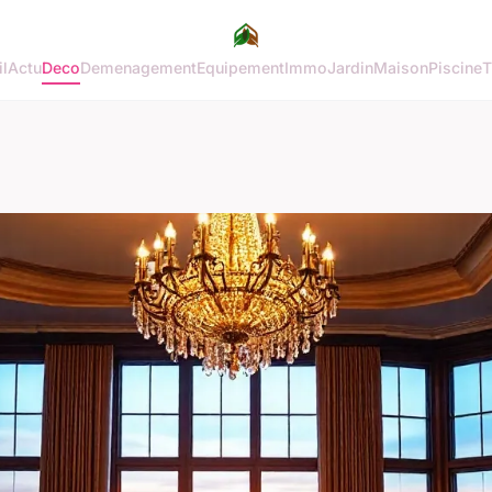
l
Actu
Deco
Demenagement
Equipement
Immo
Jardin
Maison
Piscine
T