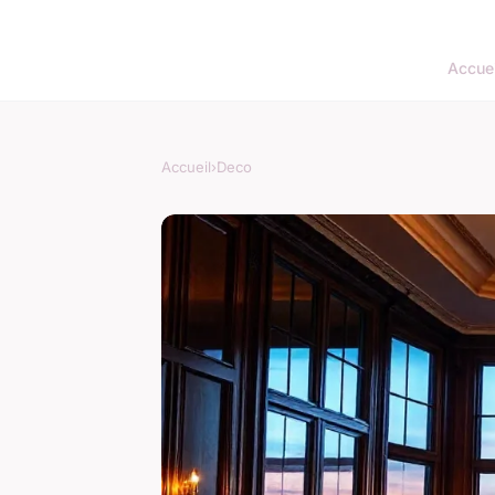
Accuei
Accueil
›
Deco