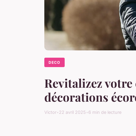
DECO
Revitalizez votre
décorations écore
Victor
•
22 avril 2025
•
6 min de lecture