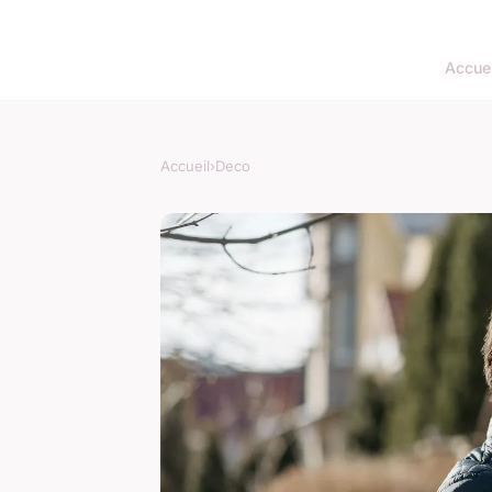
Accuei
Accueil
›
Deco