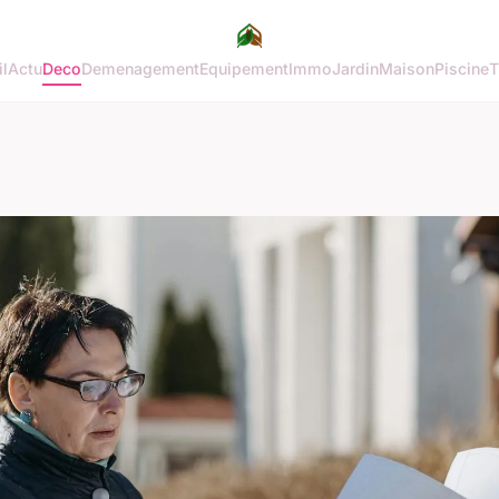
l
Actu
Deco
Demenagement
Equipement
Immo
Jardin
Maison
Piscine
T