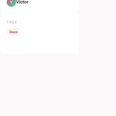
Victor
V
TAGS
Deco